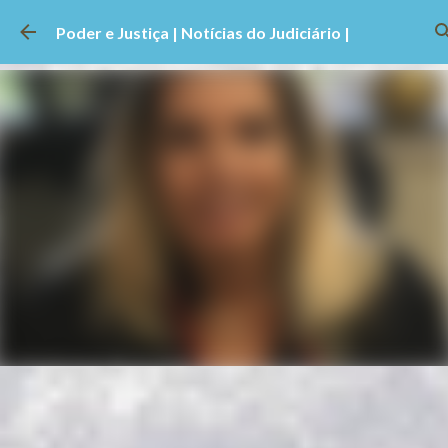
Pular para o conteúdo principal
Poder e Justiça | Notícias do Judiciário |