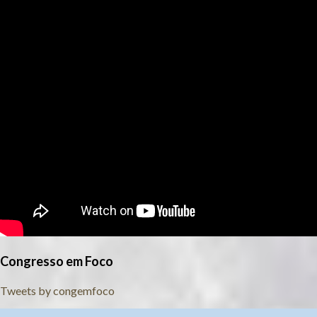
Congresso em Foco
Tweets by congemfoco