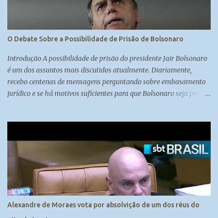
O Debate Sobre a Possibilidade de Prisão de Bolsonaro
Introdução A possibilidade de prisão do presidente Jair Bolsonaro
é um dos assuntos mais discutidos atualmente. Diariamente,
recebo centenas de mensagens perguntando sobre embasamento
jurídico e se há motivos suficientes para que Bolsonaro seja preso.
A colunista Carol Brigido, especialista em judiciário e com boas
fontes no Supremo Tribunal Federal, aborda essa questão em sua
coluna, trazendo à tona o debate sobre se Bolsonaro será preso ou
não. A Decisão do Supremo Tribunal Federal O direito,
diferentemente da matemática, comporta duas respostas: sim ou
não. O STF, como uma corte política, pondera prós e contras antes
de tomar uma decisão de impacto como essa. Embora existam
motivos para prender Bolsonaro, os ministros consideram que não
há clima para ordenar sua prisão no momento. Prender Bolsonaro
Alexandre de Moraes vota por absolvição de um dos réus do
poderia causar comoção na sociedade, o que vai contra a