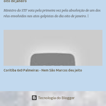
oito de janeiro
manutenção da ordem pública. Os ...
Ministro do STF vota pela primeira vez pela absolvição de um dos
réus envolvidos nos atos golpistas do dia oito de janeiro. |
Coritiba 6x0 Palmeiras - Nem São Marcos deu jeito
Tecnologia do Blogger