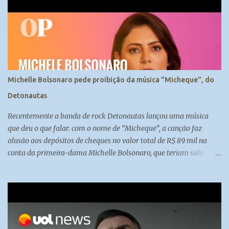
Michelle Bolsonaro pede proibição da música "Micheque", do
Detonautas
Recentemente a banda de rock Detonautas lançou uma música
que deu o que falar. com o nome de “Micheque”, a canção faz
alusão aos depósitos de cheques no valor total de R$ 89 mil na
conta da primeira-dama Michelle Bolsonaro, que teriam sido
feitos por Fabrício Queiroz, ex-assessor de Flávio Bolsonaro.
................-----------------------....................... Inscreva-se no nosso
canal:
https://www.youtube.com/channel/UCy0BAkpw22or4oxo0RFCzc
w