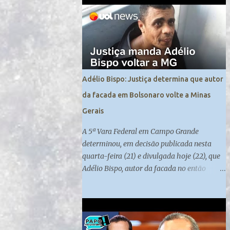
contra a manutenção da ordem pública. Os ...
Adélio Bispo: Justiça determina que autor
da facada em Bolsonaro volte a Minas
Gerais
A 5ª Vara Federal em Campo Grande
determinou, em decisão publicada nesta
quarta-feira (21) e divulgada hoje (22), que
Adélio Bispo, autor da facada no então
candidato à Presidência Jair Bolsonaro , em
2018, retorne a Minas Gerais, local de
origem do seu processo. Atualmente, ele
cumpre medida de segurança no presídio