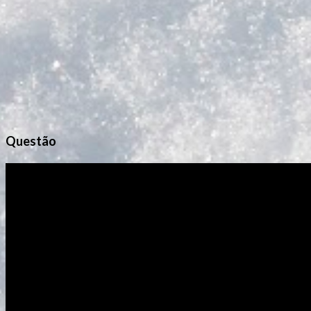
o
s
Questão