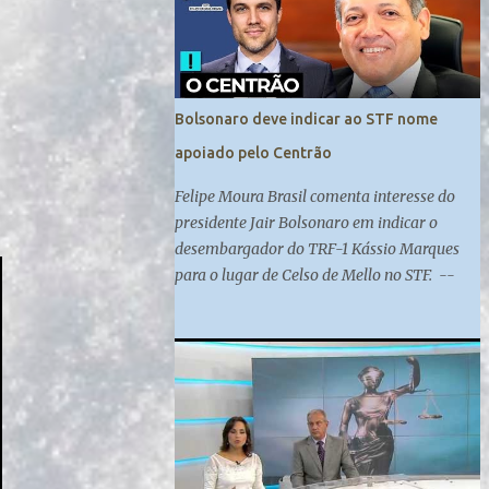
federal de Campo Grande. Madeleine
Lacsko e Josias de Souza analisam
#UOLNewsManhã #Corte
Bolsonaro deve indicar ao STF nome
apoiado pelo Centrão
Felipe Moura Brasil comenta interesse do
presidente Jair Bolsonaro em indicar o
desembargador do TRF-1 Kássio Marques
para o lugar de Celso de Mello no STF. --