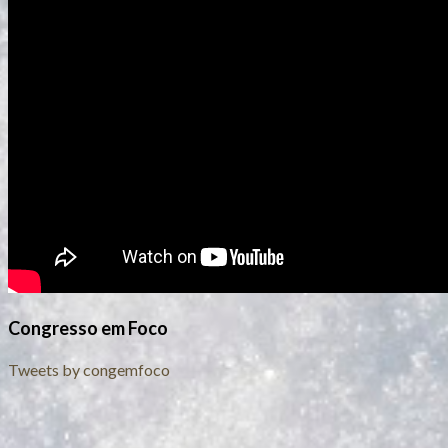
Congresso em Foco
Tweets by congemfoco