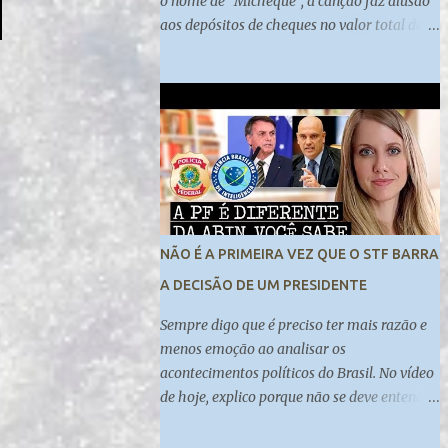
o nome de “Micheque”, a canção faz alusão
aos depósitos de cheques no valor total de
R$ 89 mil na conta da primeira-dama
Michelle Bolsonaro, que teriam sido feitos
por Fabrício Queiroz, ex-assessor de Flávio
Bolsonaro. ................----------------------
-....................... Inscreva-se no nosso canal:
https://www.youtube.com/channel/UCy0BA
kpw22or4oxo0RFCzcw
NÃO É A PRIMEIRA VEZ QUE O STF BARRA
A DECISÃO DE UM PRESIDENTE
Sempre digo que é preciso ter mais razão e
menos emoção ao analisar os
acontecimentos políticos do Brasil. No vídeo
de hoje, explico porque não se deve entender
da mesma forma uma indicação do
presidente à diretoria da Abin e à diretoria