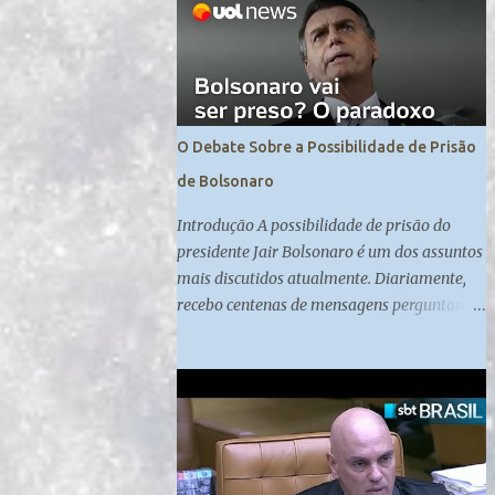
cumpre medida de segurança no presídio
federal de Campo Grande. Madeleine
Lacsko e Josias de Souza analisam
#UOLNewsManhã #Corte
O Debate Sobre a Possibilidade de Prisão
de Bolsonaro
Introdução A possibilidade de prisão do
presidente Jair Bolsonaro é um dos assuntos
mais discutidos atualmente. Diariamente,
recebo centenas de mensagens perguntando
sobre embasamento jurídico e se há motivos
suficientes para que Bolsonaro seja preso. A
colunista Carol Brigido, especialista em
judiciário e com boas fontes no Supremo
Tribunal Federal, aborda essa questão em
sua coluna, trazendo à tona o debate sobre
se Bolsonaro será preso ou não. A Decisão do