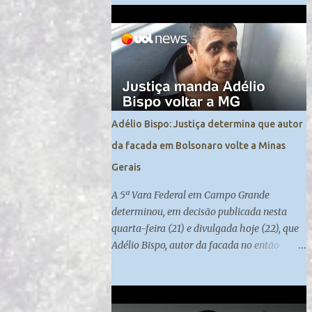
da PF. E também porque a autonomia dos
órgãos deve ser discutida sob diversas
perspectivas.
Adélio Bispo: Justiça determina que autor
da facada em Bolsonaro volte a Minas
Gerais
A 5ª Vara Federal em Campo Grande
determinou, em decisão publicada nesta
quarta-feira (21) e divulgada hoje (22), que
Adélio Bispo, autor da facada no então
candidato à Presidência Jair Bolsonaro , em
2018, retorne a Minas Gerais, local de
origem do seu processo. Atualmente, ele