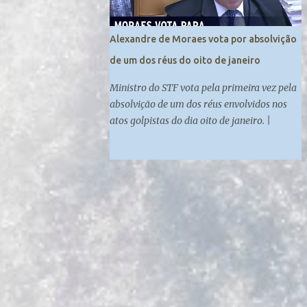
Supremo Tribunal Federal O direito,
diferentemente da matemática, comporta
Alexandre de Moraes vota por absolvição
duas respostas: sim ou não. O STF, como
de um dos réus do oito de janeiro
uma corte política, pondera prós e contras
antes de tomar uma decisão de impacto
Ministro do STF vota pela primeira vez pela
como essa. Embora existam motivos para
absolvição de um dos réus envolvidos nos
prender Bolsonaro, os ministros consideram
atos golpistas do dia oito de janeiro. |
que não há clima para ordenar sua prisão no
momento. Prender Bolsonaro poderia
causar comoção na sociedade, o que vai
contra a manutenção da ordem pública. Os ...