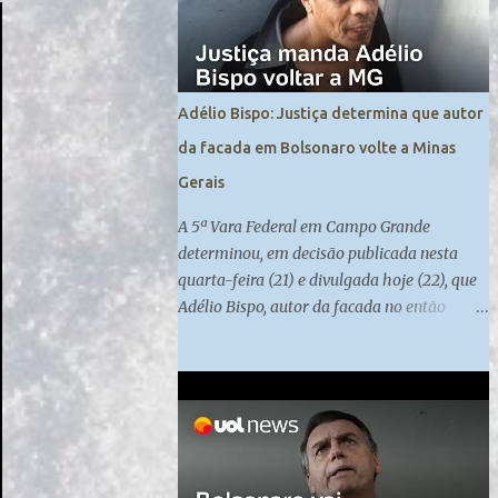
Adélio Bispo: Justiça determina que autor
da facada em Bolsonaro volte a Minas
Gerais
A 5ª Vara Federal em Campo Grande
determinou, em decisão publicada nesta
quarta-feira (21) e divulgada hoje (22), que
Adélio Bispo, autor da facada no então
candidato à Presidência Jair Bolsonaro , em
2018, retorne a Minas Gerais, local de
origem do seu processo. Atualmente, ele
cumpre medida de segurança no presídio
federal de Campo Grande. Madeleine
Lacsko e Josias de Souza analisam
#UOLNewsManhã #Corte