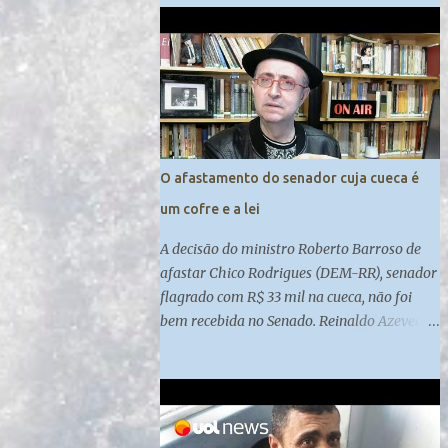
da PF. E também porque a autonomia dos
órgãos deve ser discutida sob diversas
perspectivas.
O afastamento do senador cuja cueca é
um cofre e a lei
A decisão do ministro Roberto Barroso de
afastar Chico Rodrigues (DEM-RR), senador
flagrado com R$ 33 mil na cueca, não foi
bem recebida no Senado. Reinaldo Azevedo
resume o caso com uma afirmação: sabe
onde está escrito que Barroso pode afastar
um senador? Em lugar nenhum.