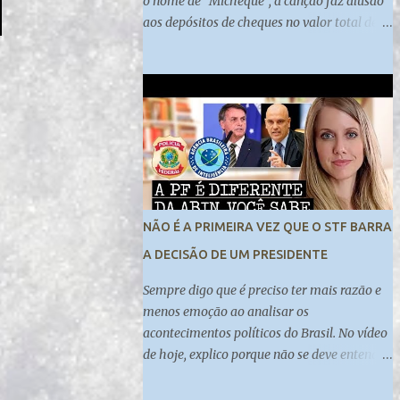
o nome de “Micheque”, a canção faz alusão
aos depósitos de cheques no valor total de
R$ 89 mil na conta da primeira-dama
Michelle Bolsonaro, que teriam sido feitos
por Fabrício Queiroz, ex-assessor de Flávio
Bolsonaro. ................----------------------
-....................... Inscreva-se no nosso canal:
https://www.youtube.com/channel/UCy0BA
kpw22or4oxo0RFCzcw
NÃO É A PRIMEIRA VEZ QUE O STF BARRA
A DECISÃO DE UM PRESIDENTE
Sempre digo que é preciso ter mais razão e
menos emoção ao analisar os
acontecimentos políticos do Brasil. No vídeo
de hoje, explico porque não se deve entender
da mesma forma uma indicação do
presidente à diretoria da Abin e à diretoria