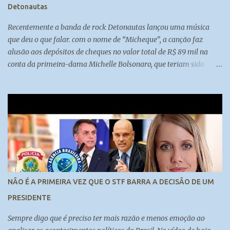
Detonautas
Recentemente a banda de rock Detonautas lançou uma música
que deu o que falar. com o nome de “Micheque”, a canção faz
alusão aos depósitos de cheques no valor total de R$ 89 mil na
conta da primeira-dama Michelle Bolsonaro, que teriam sido
feitos por Fabrício Queiroz, ex-assessor de Flávio Bolsonaro.
................-----------------------....................... Inscreva-se no nosso
canal:
https://www.youtube.com/channel/UCy0BAkpw22or4oxo0RFCzc
w
NÃO É A PRIMEIRA VEZ QUE O STF BARRA A DECISÃO DE UM
PRESIDENTE
Sempre digo que é preciso ter mais razão e menos emoção ao