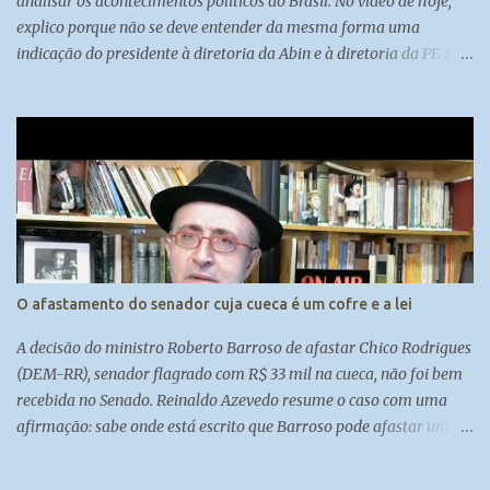
analisar os acontecimentos políticos do Brasil. No vídeo de hoje,
explico porque não se deve entender da mesma forma uma
indicação do presidente à diretoria da Abin e à diretoria da PF. E
também porque a autonomia dos órgãos deve ser discutida sob
diversas perspectivas.
O afastamento do senador cuja cueca é um cofre e a lei
A decisão do ministro Roberto Barroso de afastar Chico Rodrigues
(DEM-RR), senador flagrado com R$ 33 mil na cueca, não foi bem
recebida no Senado. Reinaldo Azevedo resume o caso com uma
afirmação: sabe onde está escrito que Barroso pode afastar um
senador? Em lugar nenhum.