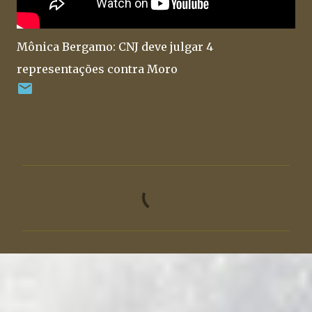
Mônica Bergamo: CNJ deve julgar 4
representações contra Moro
C
o
m
e
n
t
á