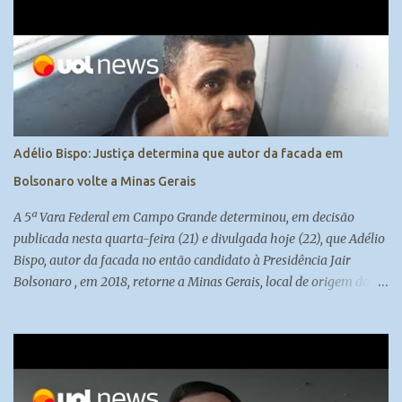
Adélio Bispo: Justiça determina que autor da facada em
Bolsonaro volte a Minas Gerais
A 5ª Vara Federal em Campo Grande determinou, em decisão
publicada nesta quarta-feira (21) e divulgada hoje (22), que Adélio
Bispo, autor da facada no então candidato à Presidência Jair
Bolsonaro , em 2018, retorne a Minas Gerais, local de origem do
seu processo. Atualmente, ele cumpre medida de segurança no
presídio federal de Campo Grande. Madeleine Lacsko e Josias de
Souza analisam #UOLNewsManhã #Corte