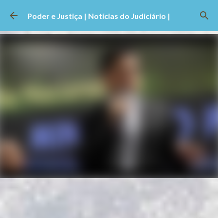
Pular para o conteúdo principal
Poder e Justiça | Notícias do Judiciário |