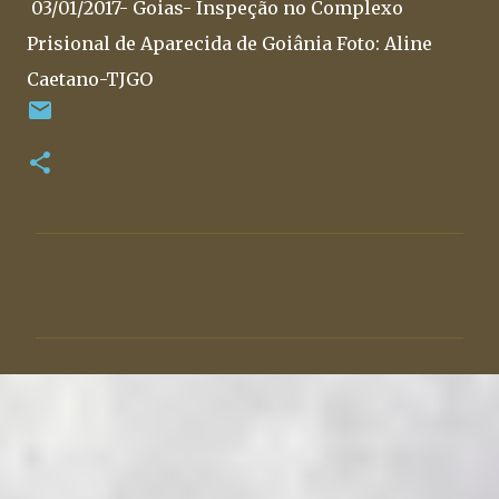
03/01/2017- Goias- Inspeção no Complexo
Prisional de Aparecida de Goiânia Foto: Aline
Caetano-TJGO
C
o
m
e
n
t
á
r