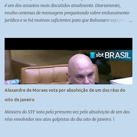
é um dos assuntos mais discutidos atualmente. Diariamente,
recebo centenas de mensagens perguntando sobre embasamento
jurídico e se há motivos suficientes para que Bolsonaro seja preso.
A colunista Carol Brigido, especialista em judiciário e com boas
fontes no Supremo Tribunal Federal, aborda essa questão em sua
coluna, trazendo à tona o debate sobre se Bolsonaro será preso ou
não. A Decisão do Supremo Tribunal Federal O direito,
diferentemente da matemática, comporta duas respostas: sim ou
não. O STF, como uma corte política, pondera prós e contras antes
de tomar uma decisão de impacto como essa. Embora existam
motivos para prender Bolsonaro, os ministros consideram que não
há clima para ordenar sua prisão no momento. Prender Bolsonaro
Alexandre de Moraes vota por absolvição de um dos réus do
poderia causar comoção na sociedade, o que vai contra a
oito de janeiro
manutenção da ordem pública. Os ...
Ministro do STF vota pela primeira vez pela absolvição de um dos
réus envolvidos nos atos golpistas do dia oito de janeiro. |