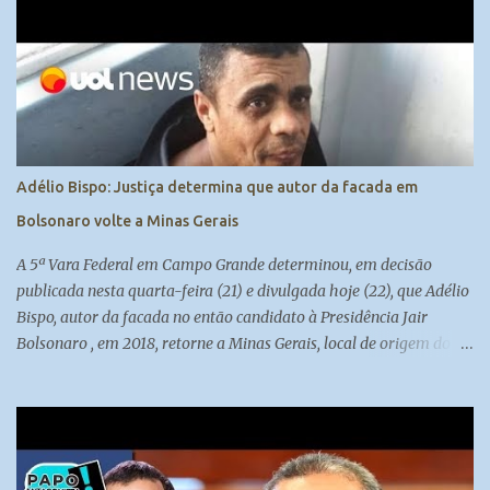
Adélio Bispo: Justiça determina que autor da facada em
Bolsonaro volte a Minas Gerais
A 5ª Vara Federal em Campo Grande determinou, em decisão
publicada nesta quarta-feira (21) e divulgada hoje (22), que Adélio
Bispo, autor da facada no então candidato à Presidência Jair
Bolsonaro , em 2018, retorne a Minas Gerais, local de origem do
seu processo. Atualmente, ele cumpre medida de segurança no
presídio federal de Campo Grande. Madeleine Lacsko e Josias de
Souza analisam #UOLNewsManhã #Corte