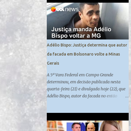
contra a manutenção da ordem pública. Os ...
Adélio Bispo: Justiça determina que autor
da facada em Bolsonaro volte a Minas
Gerais
A 5ª Vara Federal em Campo Grande
determinou, em decisão publicada nesta
quarta-feira (21) e divulgada hoje (22), que
Adélio Bispo, autor da facada no então
candidato à Presidência Jair Bolsonaro , em
2018, retorne a Minas Gerais, local de
origem do seu processo. Atualmente, ele
cumpre medida de segurança no presídio