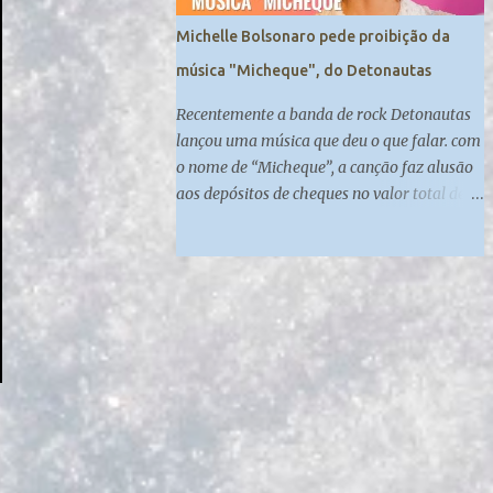
Michelle Bolsonaro pede proibição da
música "Micheque", do Detonautas
Recentemente a banda de rock Detonautas
lançou uma música que deu o que falar. com
o nome de “Micheque”, a canção faz alusão
aos depósitos de cheques no valor total de
R$ 89 mil na conta da primeira-dama
Michelle Bolsonaro, que teriam sido feitos
por Fabrício Queiroz, ex-assessor de Flávio
Bolsonaro. ................----------------------
-....................... Inscreva-se no nosso canal:
https://www.youtube.com/channel/UCy0BA
kpw22or4oxo0RFCzcw