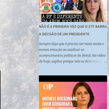
federal de Campo Grande. Madeleine
Lacsko e Josias de Souza analisam
#UOLNewsManhã #Corte
NÃO É A PRIMEIRA VEZ QUE O STF BARRA
A DECISÃO DE UM PRESIDENTE
Sempre digo que é preciso ter mais razão e
menos emoção ao analisar os
acontecimentos políticos do Brasil. No vídeo
de hoje, explico porque não se deve entender
da mesma forma uma indicação do
presidente à diretoria da Abin e à diretoria
da PF. E também porque a autonomia dos
órgãos deve ser discutida sob diversas
perspectivas.