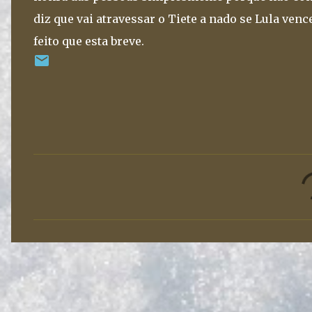
diz que vai atravessar o Tiete a nado se Lula vence
feito que esta breve.
C
o
m
e
n
t
á