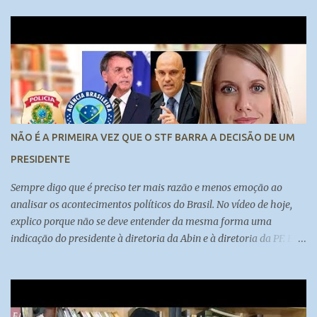
................-----------------------....................... Inscreva-se no nosso
canal:
https://www.youtube.com/channel/UCy0BAkpw22or4oxo0RFCzc
w
NÃO É A PRIMEIRA VEZ QUE O STF BARRA A DECISÃO DE UM
PRESIDENTE
Sempre digo que é preciso ter mais razão e menos emoção ao
analisar os acontecimentos políticos do Brasil. No vídeo de hoje,
explico porque não se deve entender da mesma forma uma
indicação do presidente à diretoria da Abin e à diretoria da PF. E
também porque a autonomia dos órgãos deve ser discutida sob
diversas perspectivas.