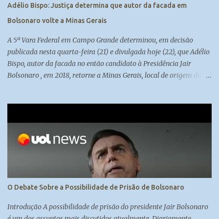
Adélio Bispo: Justiça determina que autor da facada em
Bolsonaro volte a Minas Gerais
A 5ª Vara Federal em Campo Grande determinou, em decisão
publicada nesta quarta-feira (21) e divulgada hoje (22), que Adélio
Bispo, autor da facada no então candidato à Presidência Jair
Bolsonaro , em 2018, retorne a Minas Gerais, local de origem do
seu processo. Atualmente, ele cumpre medida de segurança no
presídio federal de Campo Grande. Madeleine Lacsko e Josias de
Souza analisam #UOLNewsManhã #Corte
O Debate Sobre a Possibilidade de Prisão de Bolsonaro
Introdução A possibilidade de prisão do presidente Jair Bolsonaro
é um dos assuntos mais discutidos atualmente. Diariamente,