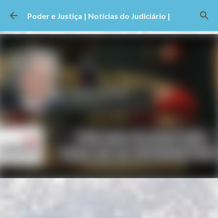
Pular para o conteúdo principal
Poder e Justiça | Notícias do Judiciário |