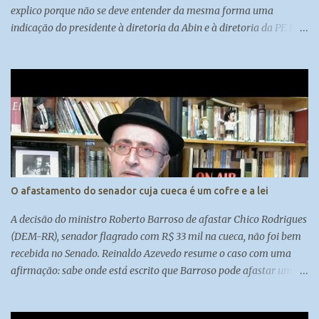
explico porque não se deve entender da mesma forma uma
indicação do presidente à diretoria da Abin e à diretoria da PF. E
também porque a autonomia dos órgãos deve ser discutida sob
diversas perspectivas.
O afastamento do senador cuja cueca é um cofre e a lei
A decisão do ministro Roberto Barroso de afastar Chico Rodrigues
(DEM-RR), senador flagrado com R$ 33 mil na cueca, não foi bem
recebida no Senado. Reinaldo Azevedo resume o caso com uma
afirmação: sabe onde está escrito que Barroso pode afastar um
senador? Em lugar nenhum.