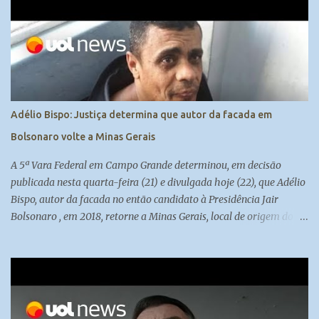
Adélio Bispo: Justiça determina que autor da facada em
Bolsonaro volte a Minas Gerais
A 5ª Vara Federal em Campo Grande determinou, em decisão
publicada nesta quarta-feira (21) e divulgada hoje (22), que Adélio
Bispo, autor da facada no então candidato à Presidência Jair
Bolsonaro , em 2018, retorne a Minas Gerais, local de origem do
seu processo. Atualmente, ele cumpre medida de segurança no
presídio federal de Campo Grande. Madeleine Lacsko e Josias de
Souza analisam #UOLNewsManhã #Corte