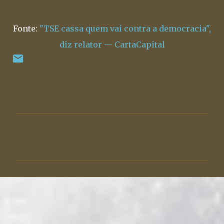
Fonte:
"TSE cassa quem vai contra a democracia",
diz relator — CartaCapital
C
o
m
e
n
t
á