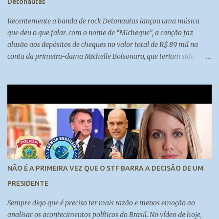
Detonautas
Recentemente a banda de rock Detonautas lançou uma música
que deu o que falar. com o nome de “Micheque”, a canção faz
alusão aos depósitos de cheques no valor total de R$ 89 mil na
conta da primeira-dama Michelle Bolsonaro, que teriam sido
feitos por Fabrício Queiroz, ex-assessor de Flávio Bolsonaro.
................-----------------------....................... Inscreva-se no nosso
canal:
https://www.youtube.com/channel/UCy0BAkpw22or4oxo0RFCzc
w
NÃO É A PRIMEIRA VEZ QUE O STF BARRA A DECISÃO DE UM
PRESIDENTE
Sempre digo que é preciso ter mais razão e menos emoção ao
analisar os acontecimentos políticos do Brasil. No vídeo de hoje,