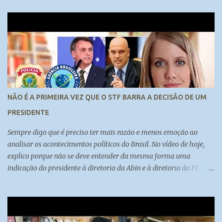
................-----------------------....................... Inscreva-se no nosso
canal:
https://www.youtube.com/channel/UCy0BAkpw22or4oxo0RFCzc
w
NÃO É A PRIMEIRA VEZ QUE O STF BARRA A DECISÃO DE UM
PRESIDENTE
Sempre digo que é preciso ter mais razão e menos emoção ao
analisar os acontecimentos políticos do Brasil. No vídeo de hoje,
explico porque não se deve entender da mesma forma uma
indicação do presidente à diretoria da Abin e à diretoria da PF. E
também porque a autonomia dos órgãos deve ser discutida sob
diversas perspectivas.