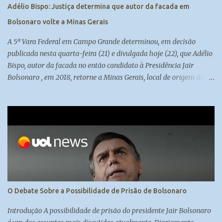
Adélio Bispo: Justiça determina que autor da facada em
Bolsonaro volte a Minas Gerais
A 5ª Vara Federal em Campo Grande determinou, em decisão
publicada nesta quarta-feira (21) e divulgada hoje (22), que Adélio
Bispo, autor da facada no então candidato à Presidência Jair
Bolsonaro , em 2018, retorne a Minas Gerais, local de origem do
seu processo. Atualmente, ele cumpre medida de segurança no
presídio federal de Campo Grande. Madeleine Lacsko e Josias de
Souza analisam #UOLNewsManhã #Corte
O Debate Sobre a Possibilidade de Prisão de Bolsonaro
Introdução A possibilidade de prisão do presidente Jair Bolsonaro