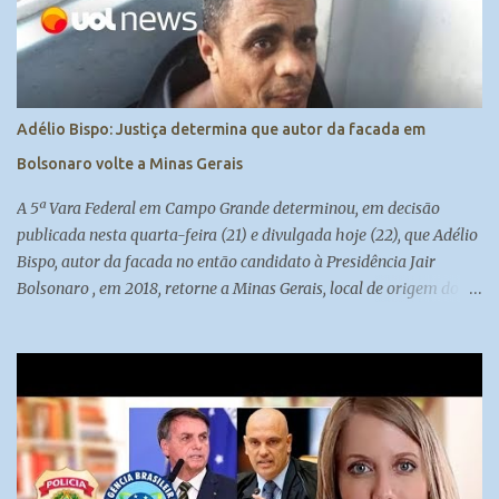
Adélio Bispo: Justiça determina que autor da facada em
Bolsonaro volte a Minas Gerais
A 5ª Vara Federal em Campo Grande determinou, em decisão
publicada nesta quarta-feira (21) e divulgada hoje (22), que Adélio
Bispo, autor da facada no então candidato à Presidência Jair
Bolsonaro , em 2018, retorne a Minas Gerais, local de origem do
seu processo. Atualmente, ele cumpre medida de segurança no
presídio federal de Campo Grande. Madeleine Lacsko e Josias de
Souza analisam #UOLNewsManhã #Corte