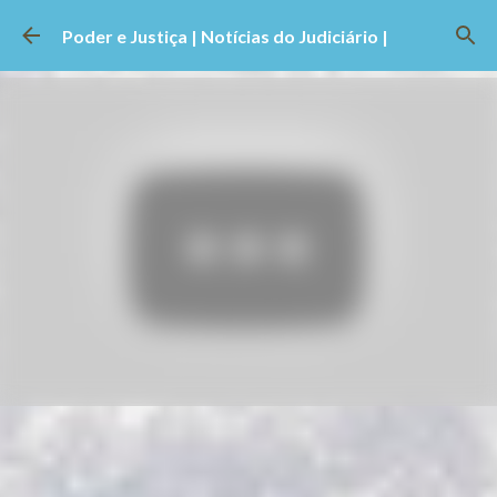
Pular para o conteúdo principal
Poder e Justiça | Notícias do Judiciário |