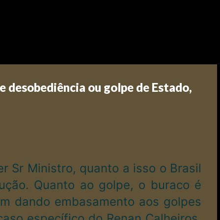
de desobediência ou golpe de Estado,
Sr Ministro, quanto a isso o Brasil
lução. Quanto ao golpe, o buraco é
 vem dando embasamento aos golpes
 caso específico do Renan Calheiros,