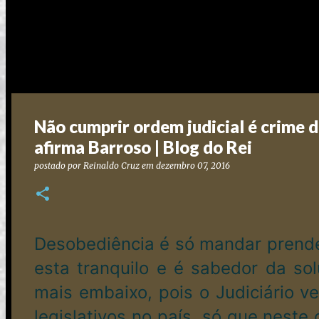
Não cumprir ordem judicial é crime 
afirma Barroso | Blog do Rei
postado por
Reinaldo Cruz
em
dezembro 07, 2016
Desobediência é só mandar prender 
esta tranquilo e é sabedor da so
mais embaixo, pois o Judiciário
legislativos no país, só que neste