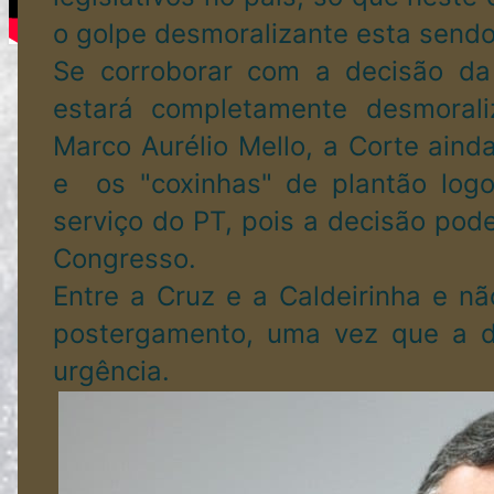
o golpe desmoralizante esta sendo 
Se corroborar com a decisão da
estará completamente desmorali
Marco Aurélio Mello, a Corte ain
e os "coxinhas" de plantão log
serviço do PT, pois a decisão pod
Congresso.
Entre a Cruz e a Caldeirinha e n
postergamento, uma vez que a d
urgência.