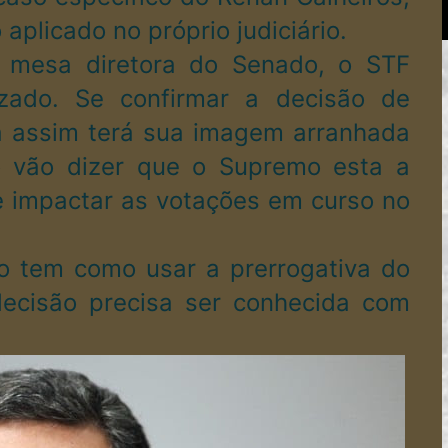
aplicado no próprio judiciário.
 mesa diretora do Senado, o STF
zado. Se confirmar a decisão de
da assim terá sua imagem arranhada
o vão dizer que o Supremo esta a
e impactar as votações em curso no
ão tem como usar a prerrogativa do
ecisão precisa ser conhecida com