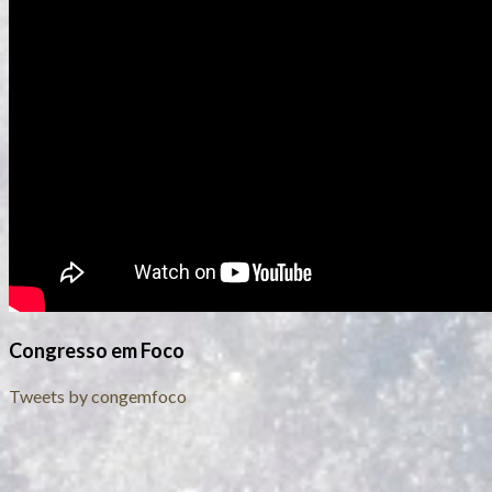
Congresso em Foco
Tweets by congemfoco