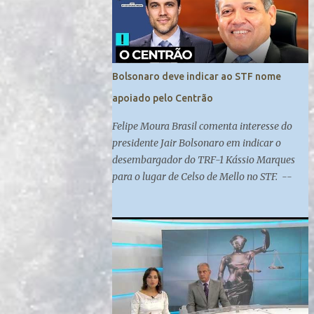
federal de Campo Grande. Madeleine
Lacsko e Josias de Souza analisam
#UOLNewsManhã #Corte
Bolsonaro deve indicar ao STF nome
apoiado pelo Centrão
Felipe Moura Brasil comenta interesse do
presidente Jair Bolsonaro em indicar o
desembargador do TRF-1 Kássio Marques
para o lugar de Celso de Mello no STF. --