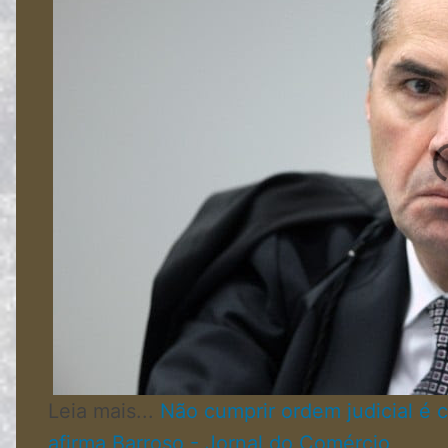
Leia mais...
Não cumprir ordem judicial é 
afirma Barroso - Jornal do Comércio