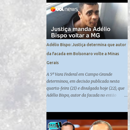
contra a manutenção da ordem pública. Os ...
Adélio Bispo: Justiça determina que autor
da facada em Bolsonaro volte a Minas
Gerais
A 5ª Vara Federal em Campo Grande
determinou, em decisão publicada nesta
quarta-feira (21) e divulgada hoje (22), que
Adélio Bispo, autor da facada no então
candidato à Presidência Jair Bolsonaro , em
2018, retorne a Minas Gerais, local de
origem do seu processo. Atualmente, ele
cumpre medida de segurança no presídio