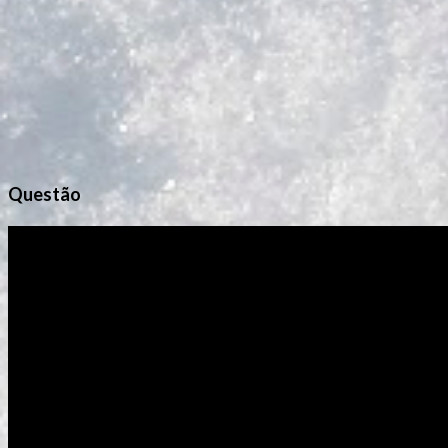
s
Questão