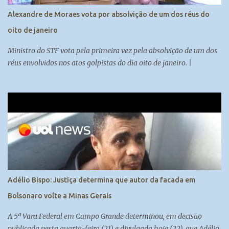
há clima para ordenar sua prisão no momento. Prender Bolsonaro
Alexandre de Moraes vota por absolvição de um dos réus do
poderia causar comoção na sociedade, o que vai contra a
oito de janeiro
manutenção da ordem pública. Os ...
Ministro do STF vota pela primeira vez pela absolvição de um dos
réus envolvidos nos atos golpistas do dia oito de janeiro. |
Adélio Bispo: Justiça determina que autor da facada em
Bolsonaro volte a Minas Gerais
A 5ª Vara Federal em Campo Grande determinou, em decisão
publicada nesta quarta-feira (21) e divulgada hoje (22), que Adélio