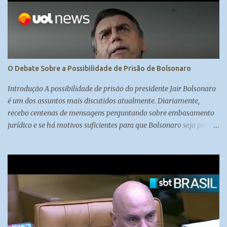
O Debate Sobre a Possibilidade de Prisão de Bolsonaro
Introdução A possibilidade de prisão do presidente Jair Bolsonaro
é um dos assuntos mais discutidos atualmente. Diariamente,
recebo centenas de mensagens perguntando sobre embasamento
jurídico e se há motivos suficientes para que Bolsonaro seja preso.
A colunista Carol Brigido, especialista em judiciário e com boas
fontes no Supremo Tribunal Federal, aborda essa questão em sua
coluna, trazendo à tona o debate sobre se Bolsonaro será preso ou
não. A Decisão do Supremo Tribunal Federal O direito,
diferentemente da matemática, comporta duas respostas: sim ou
não. O STF, como uma corte política, pondera prós e contras antes
de tomar uma decisão de impacto como essa. Embora existam
motivos para prender Bolsonaro, os ministros consideram que não