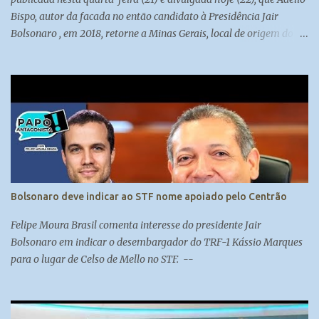
Bispo, autor da facada no então candidato à Presidência Jair
Bolsonaro , em 2018, retorne a Minas Gerais, local de origem do
seu processo. Atualmente, ele cumpre medida de segurança no
presídio federal de Campo Grande. Madeleine Lacsko e Josias de
Souza analisam #UOLNewsManhã #Corte
Bolsonaro deve indicar ao STF nome apoiado pelo Centrão
Felipe Moura Brasil comenta interesse do presidente Jair
Bolsonaro em indicar o desembargador do TRF-1 Kássio Marques
para o lugar de Celso de Mello no STF. --