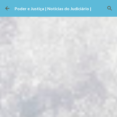
Pular para o conteúdo principal
Poder e Justiça | Notícias do Judiciário |