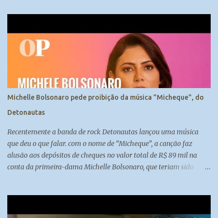
fontes no Supremo Tribunal Federal, aborda essa questão em sua
coluna, trazendo à tona o debate sobre se Bolsonaro será preso ou
não. A Decisão do Supremo Tribunal Federal O direito,
diferentemente da matemática, comporta duas respostas: sim ou
não. O STF, como uma corte política, pondera prós e contras antes
de tomar uma decisão de impacto como essa. Embora existam
motivos para prender Bolsonaro, os ministros consideram que não
há clima para ordenar sua prisão no momento. Prender Bolsonaro
Michelle Bolsonaro pede proibição da música "Micheque", do
poderia causar comoção na sociedade, o que vai contra a
Detonautas
manutenção da ordem pública. Os ...
Recentemente a banda de rock Detonautas lançou uma música
que deu o que falar. com o nome de “Micheque”, a canção faz
alusão aos depósitos de cheques no valor total de R$ 89 mil na
conta da primeira-dama Michelle Bolsonaro, que teriam sido
feitos por Fabrício Queiroz, ex-assessor de Flávio Bolsonaro.
................-----------------------....................... Inscreva-se no nosso
canal:
https://www.youtube.com/channel/UCy0BAkpw22or4oxo0RFCzc