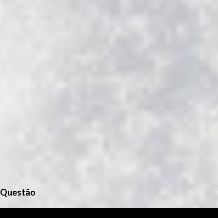
o
s
Questão