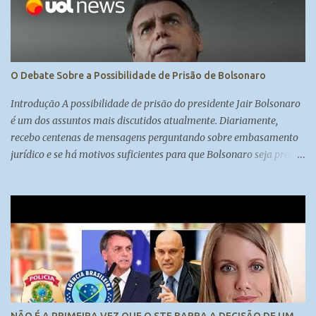
O Debate Sobre a Possibilidade de Prisão de Bolsonaro
Introdução A possibilidade de prisão do presidente Jair Bolsonaro
é um dos assuntos mais discutidos atualmente. Diariamente,
recebo centenas de mensagens perguntando sobre embasamento
jurídico e se há motivos suficientes para que Bolsonaro seja preso.
A colunista Carol Brigido, especialista em judiciário e com boas
fontes no Supremo Tribunal Federal, aborda essa questão em sua
coluna, trazendo à tona o debate sobre se Bolsonaro será preso ou
não. A Decisão do Supremo Tribunal Federal O direito,
diferentemente da matemática, comporta duas respostas: sim ou
não. O STF, como uma corte política, pondera prós e contras antes
de tomar uma decisão de impacto como essa. Embora existam
motivos para prender Bolsonaro, os ministros consideram que não
há clima para ordenar sua prisão no momento. Prender Bolsonaro