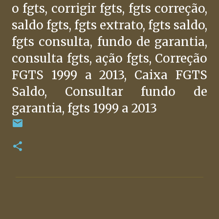
o fgts, corrigir fgts, fgts correção,
saldo fgts, fgts extrato, fgts saldo,
fgts consulta, fundo de garantia,
consulta fgts, ação fgts, Correção
FGTS 1999 a 2013, Caixa FGTS
Saldo, Consultar fundo de
garantia, fgts 1999 a 2013
C
o