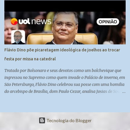
canal:
https://www.youtube.com/channel/UCy0BAkpw22or4oxo0RFCzc
w
Flávio Dino põe picaretagem ideológica de joelhos ao trocar
festa por missa na catedral
Tratado por Bolsonaro e seus devotos como um bolchevique que
ingressou no Supremo como quem invade o Palácio de inverno, em
São Petersburgo, Flávio Dino celebrou sua posse com uma homilia
do arcebispo de Brasília, dom Paulo Cezar, analisa Josias de Souza
#UOLNewsManhã #corte
Tecnologia do Blogger