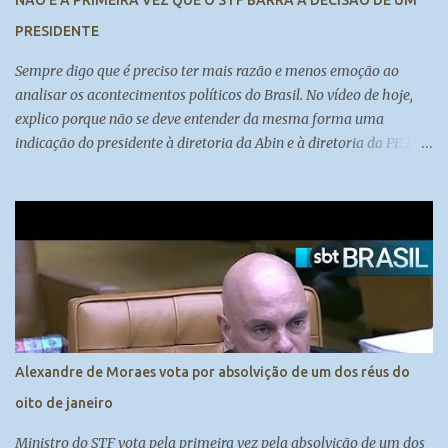
NÃO É A PRIMEIRA VEZ QUE O STF BARRA A DECISÃO DE UM
poderia causar comoção na sociedade, o que vai contra a
PRESIDENTE
manutenção da ordem pública. Os ...
Sempre digo que é preciso ter mais razão e menos emoção ao
analisar os acontecimentos políticos do Brasil. No vídeo de hoje,
explico porque não se deve entender da mesma forma uma
indicação do presidente à diretoria da Abin e à diretoria da PF. E
também porque a autonomia dos órgãos deve ser discutida sob
diversas perspectivas.
Alexandre de Moraes vota por absolvição de um dos réus do
oito de janeiro
Ministro do STF vota pela primeira vez pela absolvição de um dos