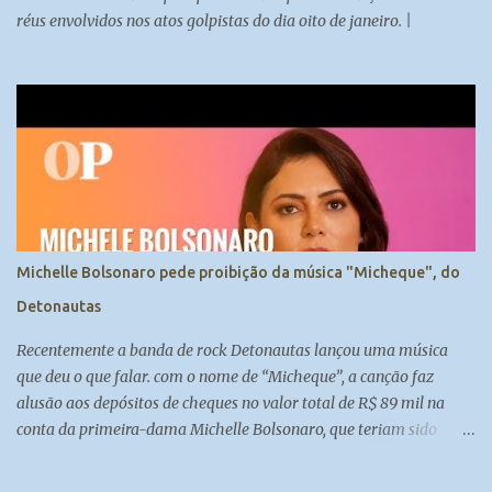
réus envolvidos nos atos golpistas do dia oito de janeiro. |
Michelle Bolsonaro pede proibição da música "Micheque", do
Detonautas
Recentemente a banda de rock Detonautas lançou uma música
que deu o que falar. com o nome de “Micheque”, a canção faz
alusão aos depósitos de cheques no valor total de R$ 89 mil na
conta da primeira-dama Michelle Bolsonaro, que teriam sido
feitos por Fabrício Queiroz, ex-assessor de Flávio Bolsonaro.
................-----------------------....................... Inscreva-se no nosso