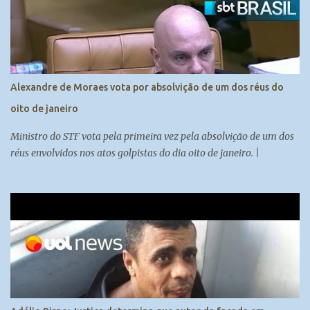
diferentemente da matemática, comporta duas respostas: sim ou
não. O STF, como uma corte política, pondera prós e contras antes
de tomar uma decisão de impacto como essa. Embora existam
motivos para prender Bolsonaro, os ministros consideram que não
há clima para ordenar sua prisão no momento. Prender Bolsonaro
Alexandre de Moraes vota por absolvição de um dos réus do
poderia causar comoção na sociedade, o que vai contra a
oito de janeiro
manutenção da ordem pública. Os ...
Ministro do STF vota pela primeira vez pela absolvição de um dos
réus envolvidos nos atos golpistas do dia oito de janeiro. |