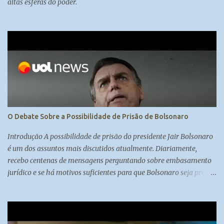
altas esferas do poder.
O Debate Sobre a Possibilidade de Prisão de Bolsonaro
Introdução A possibilidade de prisão do presidente Jair Bolsonaro
é um dos assuntos mais discutidos atualmente. Diariamente,
recebo centenas de mensagens perguntando sobre embasamento
jurídico e se há motivos suficientes para que Bolsonaro seja preso.
A colunista Carol Brigido, especialista em judiciário e com boas
fontes no Supremo Tribunal Federal, aborda essa questão em sua
coluna, trazendo à tona o debate sobre se Bolsonaro será preso ou
não. A Decisão do Supremo Tribunal Federal O direito,