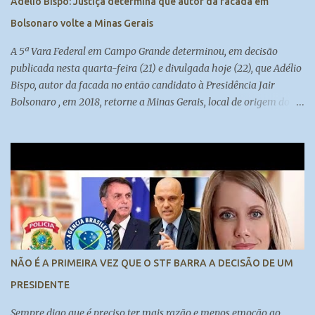
Adélio Bispo: Justiça determina que autor da facada em
Bolsonaro volte a Minas Gerais
A 5ª Vara Federal em Campo Grande determinou, em decisão
publicada nesta quarta-feira (21) e divulgada hoje (22), que Adélio
Bispo, autor da facada no então candidato à Presidência Jair
Bolsonaro , em 2018, retorne a Minas Gerais, local de origem do
seu processo. Atualmente, ele cumpre medida de segurança no
presídio federal de Campo Grande. Madeleine Lacsko e Josias de
Souza analisam #UOLNewsManhã #Corte
NÃO É A PRIMEIRA VEZ QUE O STF BARRA A DECISÃO DE UM
PRESIDENTE
Sempre digo que é preciso ter mais razão e menos emoção ao