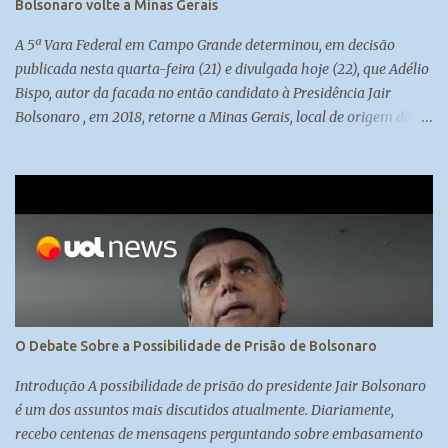
Bolsonaro volte a Minas Gerais
A 5ª Vara Federal em Campo Grande determinou, em decisão
publicada nesta quarta-feira (21) e divulgada hoje (22), que Adélio
Bispo, autor da facada no então candidato à Presidência Jair
Bolsonaro , em 2018, retorne a Minas Gerais, local de origem do
seu processo. Atualmente, ele cumpre medida de segurança no
presídio federal de Campo Grande. Madeleine Lacsko e Josias de
Souza analisam #UOLNewsManhã #Corte
O Debate Sobre a Possibilidade de Prisão de Bolsonaro
Introdução A possibilidade de prisão do presidente Jair Bolsonaro
é um dos assuntos mais discutidos atualmente. Diariamente,
recebo centenas de mensagens perguntando sobre embasamento