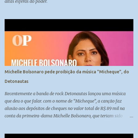
altas esferas do poder.
Michelle Bolsonaro pede proibição da música "Micheque", do
Detonautas
Recentemente a banda de rock Detonautas lançou uma música
que deu o que falar. com o nome de “Micheque”, a canção faz
alusão aos depósitos de cheques no valor total de R$ 89 mil na
conta da primeira-dama Michelle Bolsonaro, que teriam sido
feitos por Fabrício Queiroz, ex-assessor de Flávio Bolsonaro.
................-----------------------....................... Inscreva-se no nosso