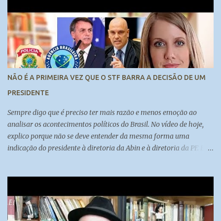
canal:
https://www.youtube.com/channel/UCy0BAkpw22or4oxo0RFCzc
w
NÃO É A PRIMEIRA VEZ QUE O STF BARRA A DECISÃO DE UM
PRESIDENTE
Sempre digo que é preciso ter mais razão e menos emoção ao
analisar os acontecimentos políticos do Brasil. No vídeo de hoje,
explico porque não se deve entender da mesma forma uma
indicação do presidente à diretoria da Abin e à diretoria da PF. E
também porque a autonomia dos órgãos deve ser discutida sob
diversas perspectivas.