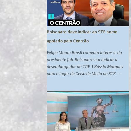
federal de Campo Grande. Madeleine
Lacsko e Josias de Souza analisam
#UOLNewsManhã #Corte
Bolsonaro deve indicar ao STF nome
apoiado pelo Centrão
Felipe Moura Brasil comenta interesse do
presidente Jair Bolsonaro em indicar o
desembargador do TRF-1 Kássio Marques
para o lugar de Celso de Mello no STF. --