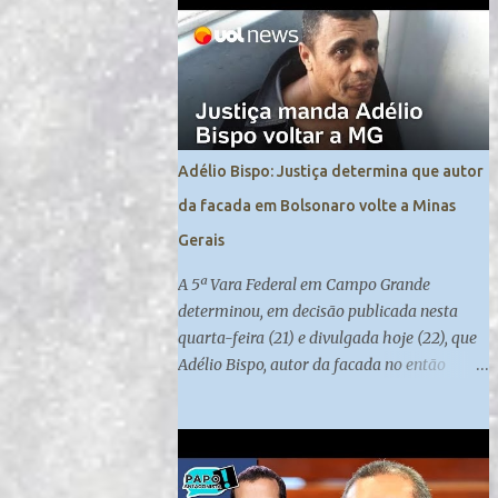
contra a manutenção da ordem pública. Os ...
Adélio Bispo: Justiça determina que autor
da facada em Bolsonaro volte a Minas
Gerais
A 5ª Vara Federal em Campo Grande
determinou, em decisão publicada nesta
quarta-feira (21) e divulgada hoje (22), que
Adélio Bispo, autor da facada no então
candidato à Presidência Jair Bolsonaro , em
2018, retorne a Minas Gerais, local de
origem do seu processo. Atualmente, ele
cumpre medida de segurança no presídio